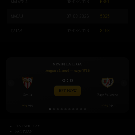
MALAYSIA
08-08-2026
6851
MACAU
07-08-2026
5825
QATAR
07-08-2026
3158
SPAIN LA LIGA
S
August 16, 2026 — 02:30 WIB
August
0 : 0
Previous
Next
BET NOW
Rayo Vallecano
Alaves
-0.25
0.95
0.00
0.62
TENTANG KAMI
BANTUAN