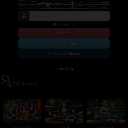
Remember Me
Masuk
Daftar Sekarang
Main di Telegram
Desktop
Wap
SA Gaming
All Games Lobby
Baccarat
Speed Baccarat